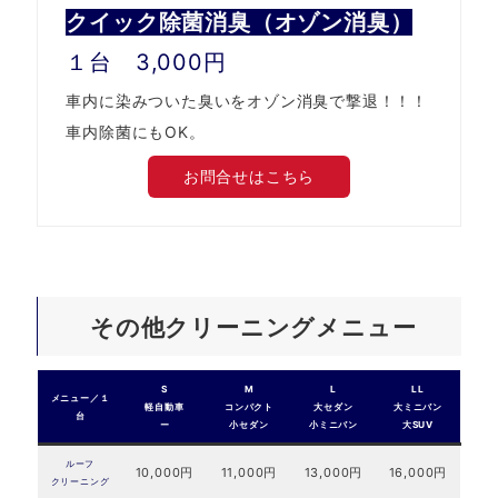
クイック除菌消臭（オゾン消臭）
１台 3,000円
車内に染みついた臭いをオゾン消臭で撃退！！！
車内除菌にもOK。
お問合せはこちら
その他クリーニングメニュー
S
M
L
LL
メニュー／１
軽自動車
コンパクト
大セダン
大ミニバン
台
ー
小セダン
小ミニバン
大SUV
ルーフ
10,000円
11,000円
13,000円
16,000円
クリーニング