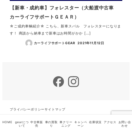
【新車・成約車】フォレスター（大船渡中古車
カーライフサポートＧＥＡＲ）
☆ご成約車輌紹介☆ こちら、新車スバル フォレスターになりま
す！ 商談から納車まで新車はお時間がかか […]
カーライフサポートGEAR
2021年11月12日
Facebook
Instagram
プライバシーポリシー
サイトマップ
HOME
gearにつ
中古車販
車の買取
車クリー
キャンペ
在庫状況
アクセス
お問い合
いて
売
り
ニング
ーン
わせ
カーライフサポートGEAR◆大船渡中古車ギア