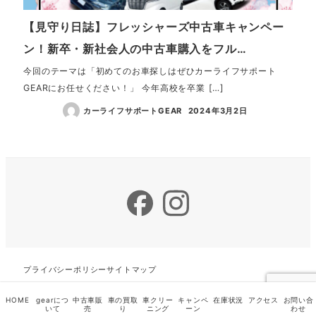
【見守り日誌】フレッシャーズ中古車キャンペー
ン！新卒・新社会人の中古車購入をフル…
今回のテーマは「初めてのお車探しはぜひカーライフサポート
GEARにお任せください！」 今年高校を卒業 […]
カーライフサポートGEAR
2024年3月2日
Facebook
Instagram
プライバシーポリシー
サイトマップ
HOME
gearにつ
中古車販
車の買取
車クリー
キャンペ
在庫状況
アクセス
お問い合
いて
売
り
ニング
ーン
わせ
カーライフサポートGEAR◆大船渡中古車ギア