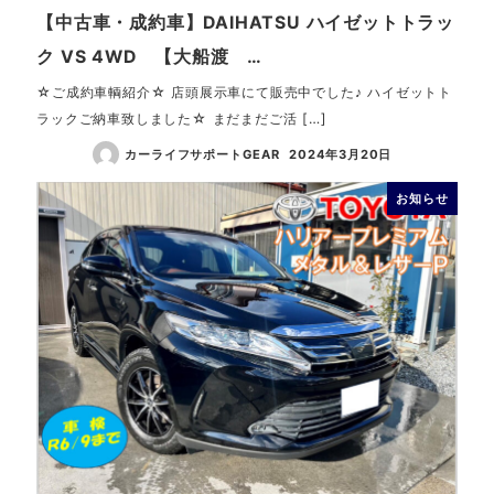
【中古車・成約車】DAIHATSU ハイゼットトラッ
ク VS 4WD 【大船渡 …
☆ご成約車輌紹介☆ 店頭展示車にて販売中でした♪ ハイゼットト
ラックご納車致しました☆ まだまだご活 […]
カーライフサポートGEAR
2024年3月20日
お知らせ