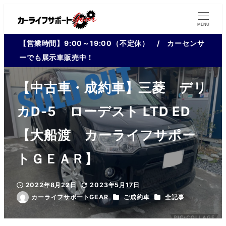
MENU
【営業時間】9:00～19:00（不定休） / カーセンサ
ーでも展示車販売中！
【中古車・成約車】三菱 デリ
カD-5 ローデスト LTD ED
【大船渡 カーライフサポー
トＧＥＡＲ】
2022年8月22日
2023年5月17日
投稿日
更新日
カテゴリー
カテゴリー
カーライフサポートGEAR
ご成約車
全記事
著
者