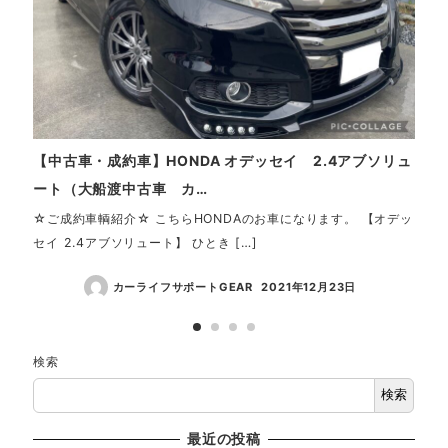
【中古車・成約車】HONDA オデッセイ 2.4アブソリュ
【中
ート（大船渡中古車 カ…
イフ
☆ご成約車輌紹介☆ こちらHONDAのお車になります。 【オデッ
DA
セイ 2.4アブソリュート】 ひとき […]
お買い
カーライフサポートGEAR
2021年12月23日
検索
検索
最近の投稿