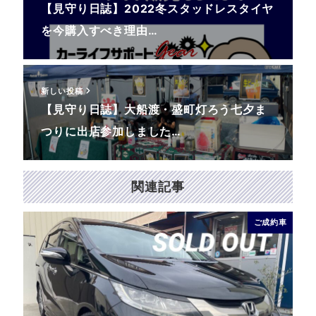
【見守り日誌】2022冬スタッドレスタイヤ
を今購入すべき理由…
新しい投稿
【見守り日誌】大船渡・盛町灯ろう七夕ま
つりに出店参加しました…
関連記事
ご成約車