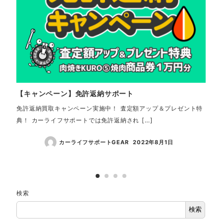
【キャンペーン】免許返納サポート
【中
ン 
免許返納買取キャンペーン実施中！ 査定額アップ＆プレゼント特
典！ カーライフサポートでは免許返納され […]
☆ご
取さ
カーライフサポートGEAR
2022年8月1日
検索
検索