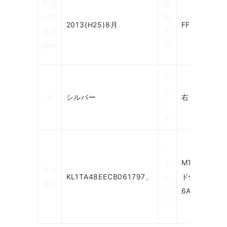
年式
駆
規
(初
動
2013(H25)8月
FF
輸
度登
方
入
録年
式
車
ハ
ド
ン
色
シルバー
右
ア
ド
数
ル
ス
ミ
ラ
ッ
MTモー
車台
イ
KL1TA48EECB061797、
シ
ド付
番号
ド
ョ
6AT
ド
ン
ア