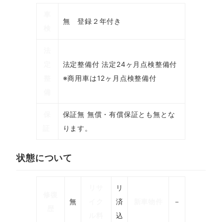
車
無 登録２年付き
検
法
定
法定整備付 法定24ヶ月点検整備付
整
※商用車は12ヶ月点検整備付
備
保
保証無 無償・有償保証とも無とな
証
ります。
状態について
リサ
リ
修復
無
イク
済
新車物件
－
歴
ル料
込