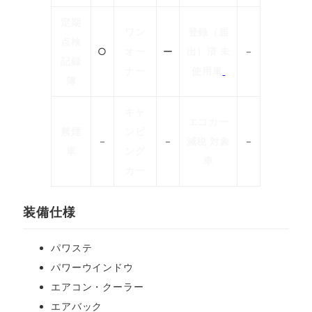
定期
ワン
登録（届
点検
○
オー
ー
出）済 未
－
記録
ナー
使用車
簿
キャ
エコカー
禁煙
ンピ
－
－
減税 対象
－
車
ング
車
カー
装備仕様
パワステ
パワーウインドウ
エアコン・クーラー
エアバック