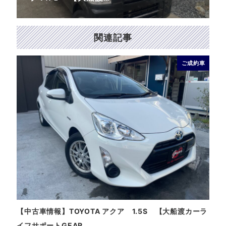
関連記事
ご成約車
【中古車情報】TOYOTA アクア 1.5S 【大船渡カーラ
【中
イフサポートGEAR…
ート