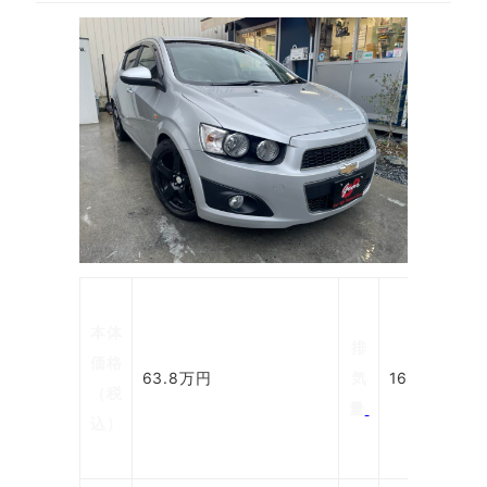
ボ
本体
デ
排
価格
ィ
63.8万円
気
1600cc
（税
タ
量
込）
イ
プ