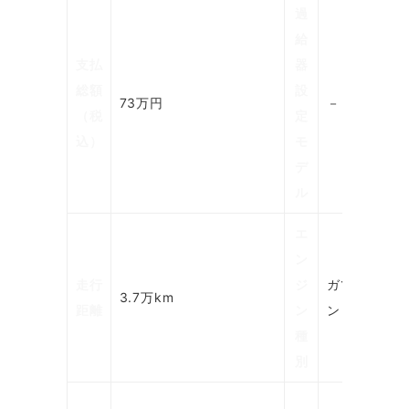
過
給
支払
器
乗
総額
設
車
73万円
－
（税
定
定
込）
モ
員
デ
ル
エ
ン
福
走行
ジ
ガソリ
祉
3.7万km
距離
ン
ン
車
種
両
別
正