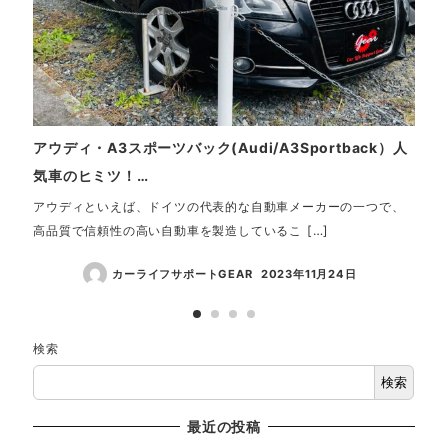
アウディ・A3スポーツバック(Audi/A3Sportback）人
【見
気車のヒミツ！…
加し
アウディといえば、ドイツの代表的な自動車メーカーの一つで、
カー
高品質で信頼性の高い自動車を製造しているこ […]
専門シ
カーライフサポートGEAR
2023年11月24日
検索
検索
最近の投稿