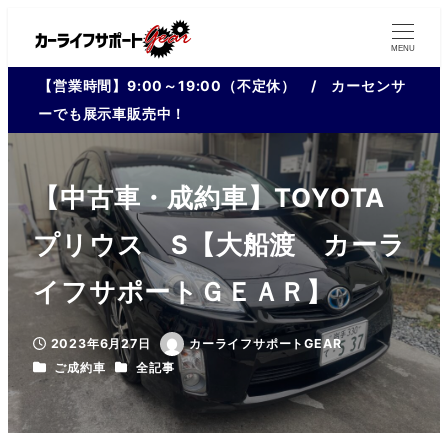
MENU
【営業時間】9:00～19:00（不定休） / カーセンサ
ーでも展示車販売中！
【中古車・成約車】TOYOTA
プリウス S【大船渡 カーラ
イフサポートＧＥＡＲ】
2023年6月27日
カーライフサポートGEAR
投稿日
著
カテゴリー
カテゴリー
ご成約車
全記事
者