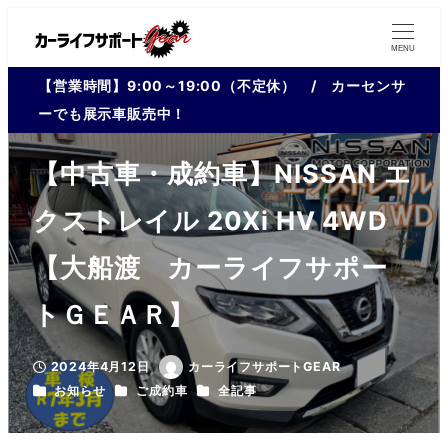
MENU
【営業時間】9:00～19:00（不定休） / カーセンサ
ーでも展示車販売中！
【中古車・成約車】NISSAN エ
クストレイル 20Xi HV 4WD
【大船渡 カーライフサポー
トＧＥＡＲ】
2024年4月12日
カーライフサポートGEAR
投稿日
著
カテゴリー
カテゴリー
カテゴリー
お知らせ
ご成約車
全記事
者