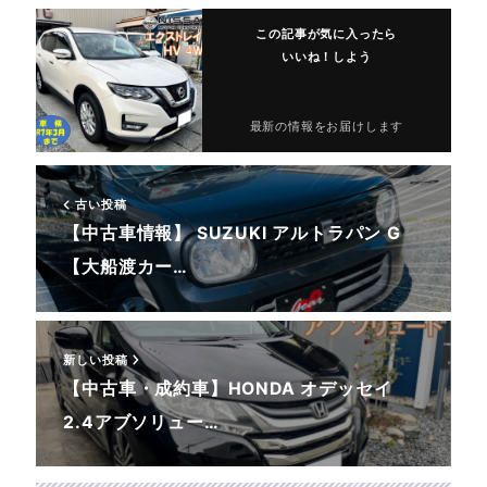
この記事が気に入ったら
いいね！しよう
最新の情報をお届けします
古い投稿
【中古車情報】 SUZUKI アルトラパン G
【大船渡カー…
新しい投稿
【中古車・成約車】HONDA オデッセイ
2.4アブソリュー…