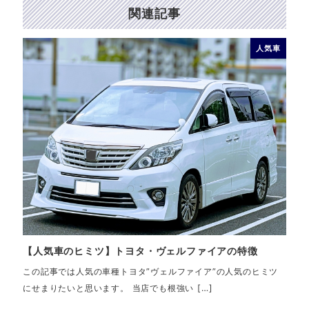
関連記事
人気車
【人気車のヒミツ】トヨタ・ヴェルファイアの特徴
【人
この記事では人気の車種トヨタ”ヴェルファイア”の人気のヒミツ
この
にせまりたいと思います。 当店でも根強い […]
ミツ