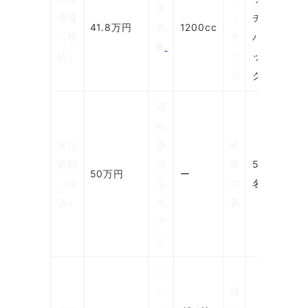
排
価格
ィ
チ
41.8万円
気
1200cc
（税
タ
バ
量
込）
イ
ッ
プ
ク
過
給
支払
器
乗
総額
設
車
5
50万円
ー
（税
定
定
名
込）
モ
員
デ
ル
エ
ン
福