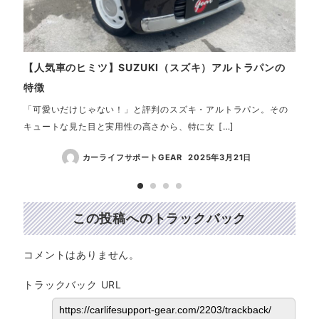
【人気車のヒミツ】SUZUKI（スズキ）アルトラパンの
【中
特徴
4W
「可愛いだけじゃない！」と評判のスズキ・アルトラパン。その
☆ご
キュートな見た目と実用性の高さから、特に女 […]
ラッ
カーライフサポートGEAR
2025年3月21日
この投稿へのトラックバック
コメントはありません。
トラックバック URL