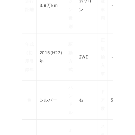
走行
ジ
ガソリ
祉
3.9万km
－
距離
ン
ン
車
種
両
別
正
年式
駆
規
(初
2015(H27)
動
2WD
輸
－
度登
年
方
入
録年
式
車
ハ
ド
ン
色
シルバー
右
ア
5
ド
数
ル
ス
ミ
ラ