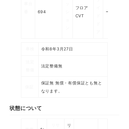
車台
ッ
フロア
イ
番
号
694
シ
ー
CVT
ド
末尾
ョ
ド
ン
ア
車検
令和8年3月27日
法定
法定整備無
整備
保証無 無償・有償保証とも無と
保証
なります。
状態について
リサ
リ