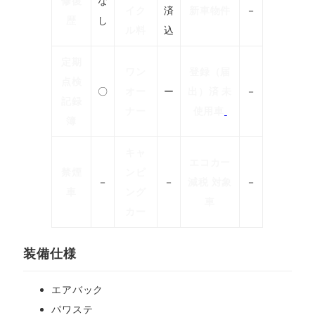
修復
な
イク
済
新車物件
－
歴
し
ル料
込
定期
ワン
登録（届
点検
〇
オー
ー
出）済 未
－
記録
ナー
使用車
簿
キャ
エコカー
禁煙
ンピ
－
－
減税 対象
－
車
ング
車
カー
装備仕様
エアバック
パワステ