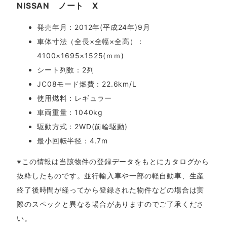
NISSAN ノート X
発売年月：2012年(平成24年)9月
車体寸法（全長×全幅×全高）：
4100×1695×1525(ｍｍ)
シート列数：2列
JC08モード燃費：22.6km/L
使用燃料：レギュラー
車両重量：1040kg
駆動方式：2WD(前輪駆動)
最小回転半径：4.7m
※この情報は当該物件の登録データをもとにカタログから
抜粋したものです。並行輸入車や一部の軽自動車、生産
終了後時間が経ってから登録された物件などの場合は実
際のスペックと異なる場合がありますのでご了承くださ
い。