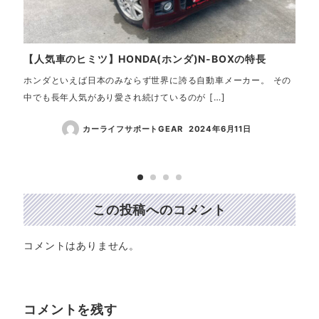
【人気車のヒミツ】HONDA(ホンダ)N-BOXの特長
【見
卒・
ホンダといえば日本のみならず世界に誇る自動車メーカー。 その
中でも長年人気があり愛され続けているのが […]
「初
さい
カーライフサポートGEAR
2024年6月11日
この投稿へのコメント
コメントはありません。
コメントを残す