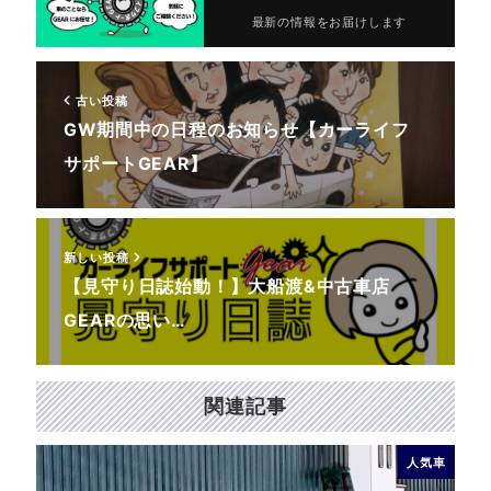
最新の情報をお届けします
古い投稿
GW期間中の日程のお知らせ【カーライフ
サポートGEAR】
新しい投稿
【見守り日誌始動！】大船渡&中古車店
GEARの思い…
関連記事
人気車