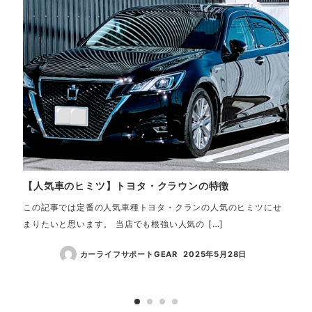
【人気車のヒミツ】トヨタ・クラウンの特徴
【大
【G
この記事では定番の人気車種トヨタ・クランの人気のヒミツにせ
まりたいと思います。 当店でも根強い人気の […]
車の
んだ
カーライフサポートGEAR
2025年5月28日