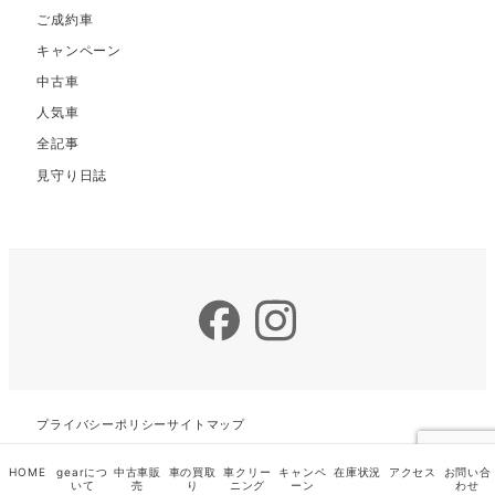
ご成約車
キャンペーン
中古車
人気車
全記事
見守り日誌
Facebook
Instagram
プライバシーポリシー
サイトマップ
HOME
gearにつ
中古車販
車の買取
車クリー
キャンペ
在庫状況
アクセス
お問い合
いて
売
り
ニング
ーン
わせ
カーライフサポートGEAR◆大船渡中古車ギア