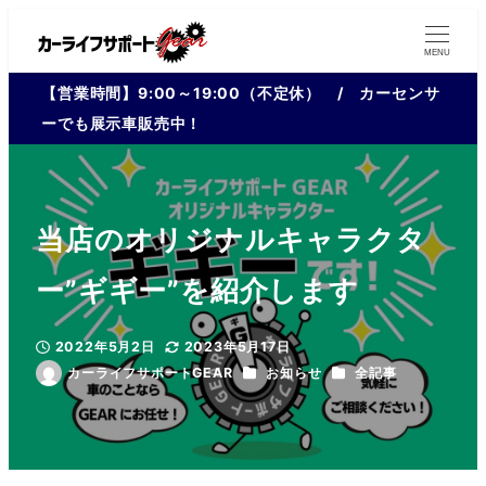
MENU
【営業時間】9:00～19:00（不定休） / カーセンサ
ーでも展示車販売中！
当店のオリジナルキャラクタ
ー”ギギー”を紹介します
2022年5月2日
2023年5月17日
投稿日
更新日
カテゴリー
カテゴリー
カーライフサポートGEAR
お知らせ
全記事
著
者