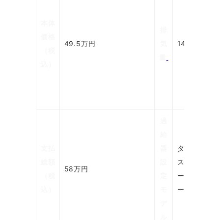
本体
排
価格
49.5万円
気
1400cc
（税
量
込）
過
給
支払
器
ターボ
総額
設
スーパ
58万円
（税
定
ーチャ
込）
モ
ージー
デ
ル