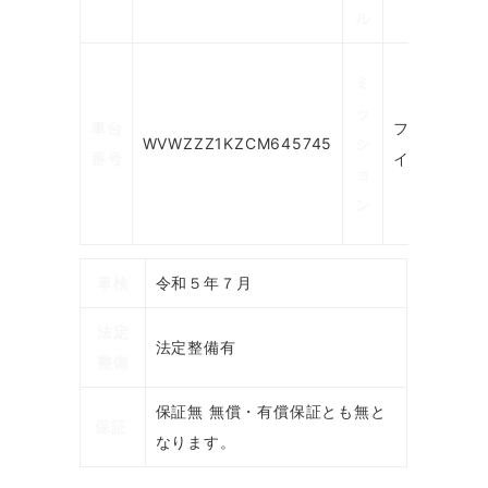
ル
ミ
ッ
車台
フロア
WVWZZZ1KZCM645745
シ
番号
イ7AT
ョ
ン
車検
令和５年７月
法定
法定整備有
整備
保証無 無償・有償保証とも無と
保証
なります。