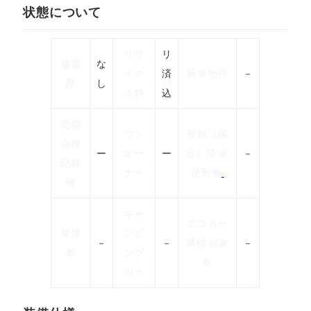
状態について
リサ
リ
修復
な
イク
済
新車物件
－
歴
し
ル料
込
定期
ワン
登録（届
点検
ー
オー
ー
出）済 未
－
記録
ナー
使用車
簿
キャ
エコカー
禁煙
ンピ
－
－
減税 対象
－
車
ング
車
カー