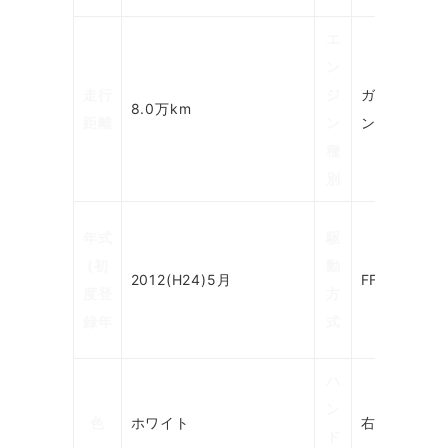
エ
ン
走行
ジ
ガソリ
8.0万km
距離
ン
ン
種
別
年式
駆
(初
動
2012(H24)5月
FF
度登
方
録年
式
ハ
ン
色
ホワイト
右
ド