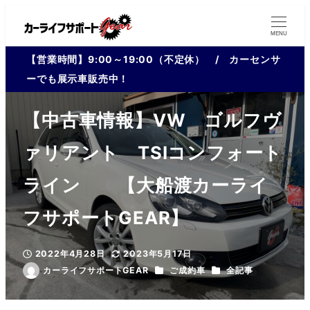
MENU
【営業時間】9:00～19:00（不定休） / カーセンサ
ーでも展示車販売中！
【中古車情報】VW ゴルフヴ
ァリアント TSIコンフォート
ライン 【大船渡カーライ
フサポートGEAR】
2022年4月28日
2023年5月17日
投稿日
更新日
カテゴリー
カテゴリー
カーライフサポートGEAR
ご成約車
全記事
著
者