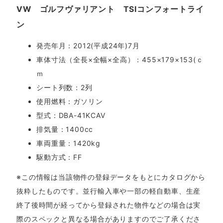
VW ゴルフヴァリアント TSIコンフォートライ
ン
発売年月：2012(平成24年)7月
車体寸法（全長×全幅×全高）：455×179×153(ｃ
ｍ
シート列数：2列
使用燃料：ガソリン
型式：DBA-41KCAV
排気量：1400cc
車両重量：1420kg
駆動方式：FF
※この情報は当該物件の登録データをもとにカタログから
抜粋したものです。並行輸入車や一部の軽自動車、生産
終了後時間が経ってから登録された物件などの場合は実
際のスペックと異なる場合がありますのでご了承くださ