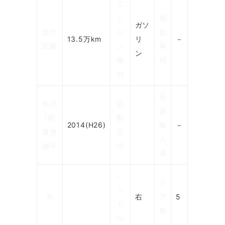
エ
ン
福
ガソ
走行
ジ
祉
13.5万km
リ
－
距離
ン
車
ン
種
両
別
正
年式
駆
規
(初
動
2014(H26)
輸
－
度登
方
入
録年
式
車
ハ
ド
ン
色
右
ア
5
ド
数
ル