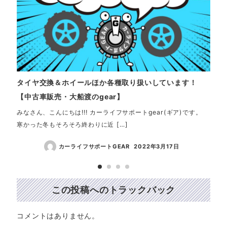
タイヤ交換＆ホイールほか各種取り扱いしています！
【中
【中古車販売・大船渡のgear】
ED
みなさん、こんにちは!!! カーライフサポートgear(ギア)です。
☆ご
寒かった冬もそろそろ終わりに近 […]
客様
カーライフサポートGEAR
2022年3月17日
この投稿へのトラックバック
コメントはありません。