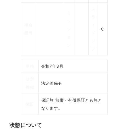
ス
ミ
ラ
ッ
車台
イ
シ
○
番号
ド
ョ
ド
ン
ア
車検
令和7年8月
法定
法定整備有
整備
保証無 無償・有償保証とも無と
保証
なります。
状態について