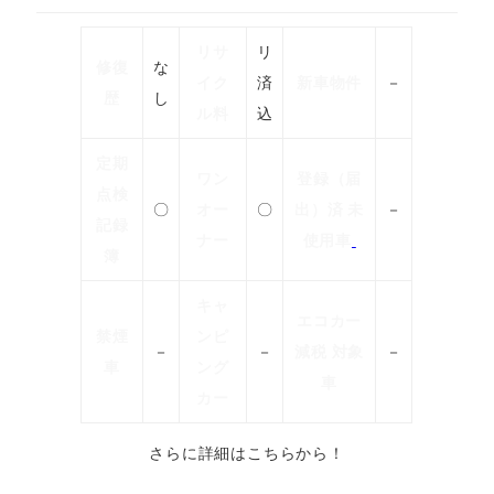
リサ
リ
修復
な
イク
済
新車物件
－
歴
し
ル料
込
定期
ワン
登録（届
点検
〇
オー
〇
出）済 未
－
記録
ナー
使用車
簿
キャ
エコカー
禁煙
ンピ
－
－
減税 対象
－
車
ング
車
カー
さらに詳細はこちらから！