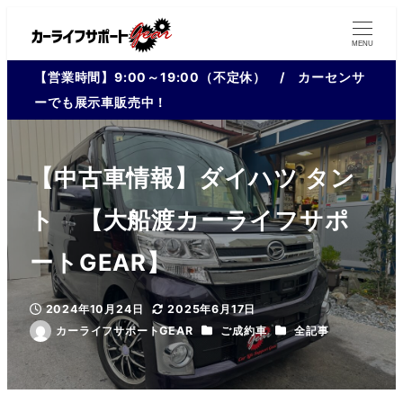
MENU
【営業時間】9:00～19:00（不定休） / カーセンサ
ーでも展示車販売中！
【中古車情報】ダイハツ タン
ト 【大船渡カーライフサポ
ートGEAR】
2024年10月24日
2025年6月17日
投稿日
更新日
カテゴリー
カテゴリー
カーライフサポートGEAR
ご成約車
全記事
著
者