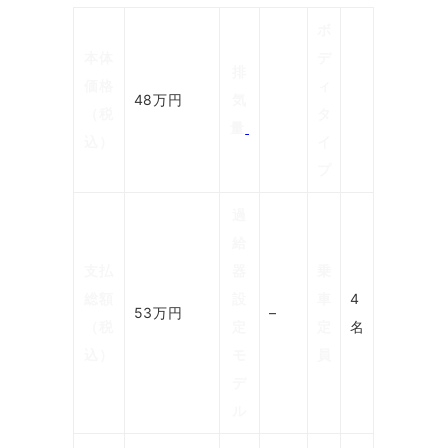
ボ
本体
デ
排
価格
ィ
48万円
気
（税
タ
量
込）
イ
プ
過
給
支払
器
乗
総額
設
車
4
53万円
–
（税
定
定
名
込）
モ
員
デ
ル