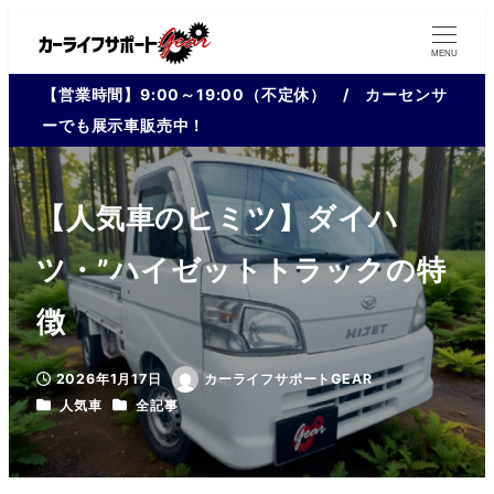
MENU
【営業時間】9:00～19:00（不定休） / カーセンサ
ーでも展示車販売中！
【人気車のヒミツ】ダイハ
ツ・”ハイゼットトラックの特
徴
2026年1月17日
カーライフサポートGEAR
投稿日
著
カテゴリー
カテゴリー
人気車
全記事
者