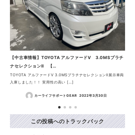
【中古車情報】TOYOTA アルファードV 3.0MSプラチ
【中
ナセレクションⅡ 【…
カー
TOYOTA アルファードV 3.0MSプラチナセレクションⅡ展示車両
TOY
入庫しました！！ 実用性の高い […]
パッソ
カーライフサポートGEAR
2022年3月30日
この投稿へのトラックバック