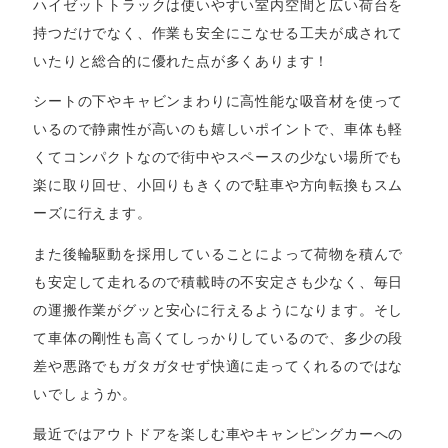
ハイゼットトラックは使いやすい室内空間と広い荷台を
持つだけでなく、作業も安全にこなせる工夫が成されて
いたりと総合的に優れた点が多くあります！
シートの下やキャビンまわりに高性能な吸音材を使って
いるので静粛性が高いのも嬉しいポイントで、車体も軽
くてコンパクトなので街中やスペースの少ない場所でも
楽に取り回せ、小回りもきくので駐車や方向転換もスム
ーズに行えます。
また後輪駆動を採用していることによって荷物を積んで
も安定して走れるので積載時の不安定さも少なく、毎日
の運搬作業がグッと安心に行えるようになります。そし
て車体の剛性も高くてしっかりしているので、多少の段
差や悪路でもガタガタせず快適に走ってくれるのではな
いでしょうか。
最近ではアウトドアを楽しむ車やキャンピングカーへの