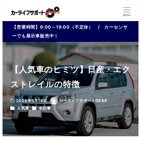
MENU
【営業時間】9:00～19:00（不定休） / カーセンサ
ーでも展示車販売中！
【人気車のヒミツ】日産・エク
ストレイルの特徴
2026年6月16日
カーライフサポートGEAR
投稿日
著
カテゴリー
カテゴリー
人気車
全記事
者