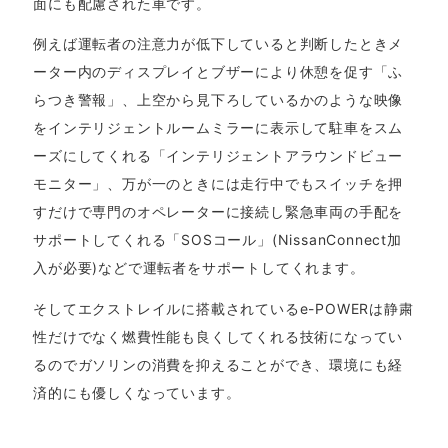
面にも配慮された車です。
例えば運転者の注意力が低下していると判断したときメ
ーター内のディスプレイとブザーにより休憩を促す「ふ
らつき警報」、上空から見下ろしているかのような映像
をインテリジェントルームミラーに表示して駐車をスム
ーズにしてくれる「インテリジェントアラウンドビュー
モニター」、万が一のときには走行中でもスイッチを押
すだけで専門のオペレーターに接続し緊急車両の手配を
サポートしてくれる「SOSコール」(NissanConnect加
入が必要)などで運転者をサポートしてくれます。
そしてエクストレイルに搭載されているe-POWERは静粛
性だけでなく燃費性能も良くしてくれる技術になってい
るのでガソリンの消費を抑えることができ、環境にも経
済的にも優しくなっています。