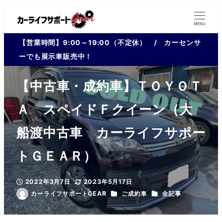
MENU
【営業時間】9:00～19:00（不定休） / カーセンサ
ーでも展示車販売中！
【中古車・成約車】ＴＯＹＯＴ
Ａ スペイドＦクイーン（大
船渡中古車 カーライフサポー
トＧＥＡＲ）
2022年3月7日
2023年5月17日
投稿日
更新日
カテゴリー
カテゴリー
カーライフサポートGEAR
ご成約車
全記事
著
者