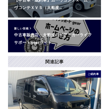
【中古車・成約車】ムーヴコンテＸ ムー
ヴコンテＸＶＳ（大船渡…
新しい投稿
中古車販売店・大船渡のギア～カーライフ
サポートgearサイト…
関連記事
ご成約車