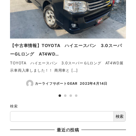
【中古車情報】TOYOTA ハイエースバン 3.0スーパ
【中
ーGLロング AT4WD…
4W
TOYOTA ハイエースバン 3.0スーパーＧLロング AT4WD展
☆ご
示車両入庫しました！！ 商用車と […]
方が
カーライフサポートGEAR
2022年4月14日
検索
検索
最近の投稿