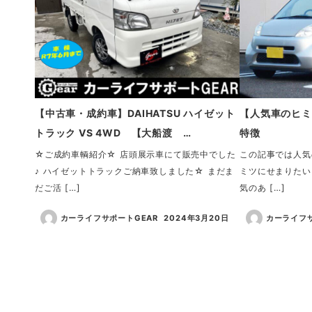
【中古車・成約車】DAIHATSU ハイゼット
【人気車のヒミツ
トラック VS 4WD 【大船渡 …
特徴
☆ご成約車輌紹介☆ 店頭展示車にて販売中でした
この記事では人気
♪ ハイゼットトラックご納車致しました☆ まだま
ミツにせまりたい
だご活 […]
気のあ […]
カーライフサポートGEAR
2024年3月20日
カーライフサ