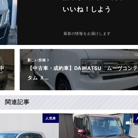
いいね！しよう
最新の情報をお届けします
新しい投稿
中
【中古車・成約車】DAIHATSU ムーヴコン
タム Ｘ…
関連記事
人気車