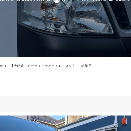
更新日
著
者
 4ＷＤ 【大船渡 カーライフサポートＧＥＡＲ】 — 執筆用