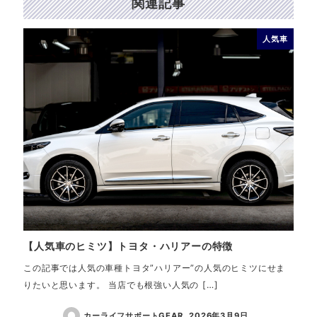
関連記事
人気車
【人気車のヒミツ】トヨタ・ハリアーの特徴
【人
この記事では人気の車種トヨタ”ハリアー”の人気のヒミツにせま
当店
りたいと思います。 当店でも根強い人気の […]
いま
カーライフサポートGEAR
2026年3月9日