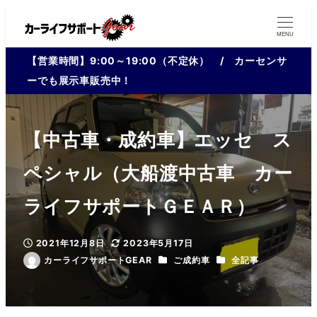
MENU
【営業時間】9:00～19:00（不定休） / カーセンサ
ーでも展示車販売中！
【中古車・成約車】エッセ ス
ペシャル（大船渡中古車 カー
ライフサポートＧＥＡＲ）
2021年12月8日
2023年5月17日
投稿日
更新日
カテゴリー
カテゴリー
カーライフサポートGEAR
ご成約車
全記事
著
者