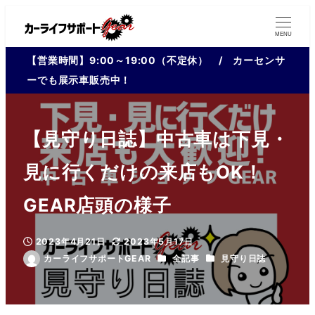
MENU
【営業時間】9:00～19:00（不定休） / カーセンサ
ーでも展示車販売中！
【見守り日誌】中古車は下見・
見に行くだけの来店もOK！
GEAR店頭の様子
2023年4月21日
2023年5月17日
投稿日
更新日
カテゴリー
カテゴリー
カーライフサポートGEAR
全記事
見守り日誌
著
者