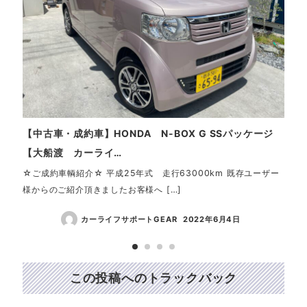
【中古車・成約車】HONDA N-BOX G SSパッケージ
【人
【大船渡 カーライ…
この
にせ
☆ご成約車輌紹介☆ 平成25年式 走行63000km 既存ユーザー
様からのご紹介頂きましたお客様へ […]
カーライフサポートGEAR
2022年6月4日
この投稿へのトラックバック